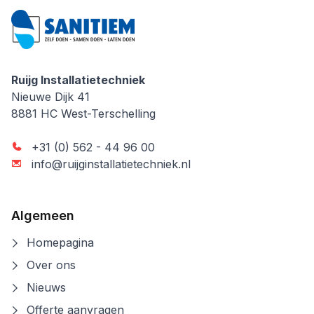
Ruijg Installatietechniek
Ruijg Installatietechniek
Nieuwe Dijk 41
8881 HC
West-Terschelling
+31 (0) 562 - 44 96 00
info@ruijginstallatietechniek.nl
Algemeen
Homepagina
Over ons
Nieuws
Offerte aanvragen