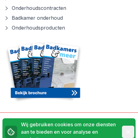
Onderhoudscontracten
Badkamer onderhoud
Onderhoudsproducten
Algemene voorwaarden
Wij gebruiken cookies om onze diensten
Afwij
aan te bieden en voor analyse en
Privacyverklaring