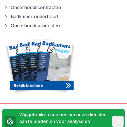
Onderhoudscontracten
Badkamer onderhoud
Onderhoudsproducten
Algemene voorwaarden
Wij gebruiken cookies om onze diensten
Afwij
aan te bieden en voor analyse en
Privacyverklaring