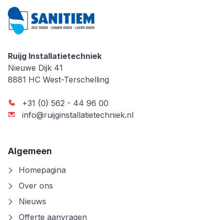
Ruijg Installatietechniek
Ruijg Installatietechniek
Nieuwe Dijk 41
8881 HC
West-Terschelling
+31 (0) 562 - 44 96 00
info@ruijginstallatietechniek.nl
Algemeen
Homepagina
Over ons
Nieuws
Offerte aanvragen