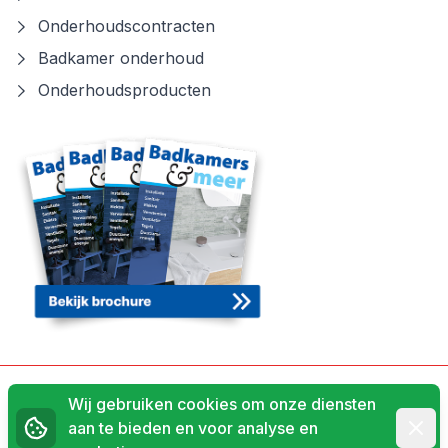
Onderhoudscontracten
Badkamer onderhoud
Onderhoudsproducten
Algemene voorwaarden
Wij gebruiken cookies om onze diensten
Afwij
aan te bieden en voor analyse en
Privacyverklaring