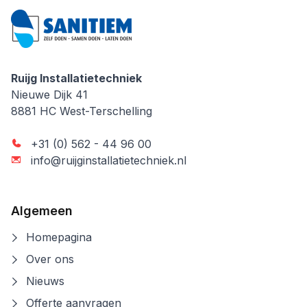
Ruijg Installatietechniek
Ruijg Installatietechniek
Nieuwe Dijk 41
8881 HC
West-Terschelling
+31 (0) 562 - 44 96 00
info@ruijginstallatietechniek.nl
Algemeen
Homepagina
Over ons
Nieuws
Offerte aanvragen