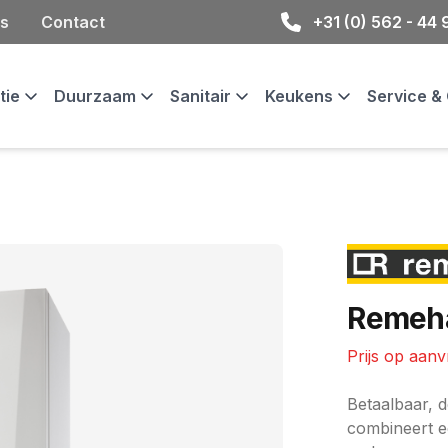
s
Contact
+31 (0) 562 - 44
atie
Duurzaam
Sanitair
Keukens
Service 
Merk
Remeh
Prijs op aan
Ketel informat
Betaalbaar, 
combineert e