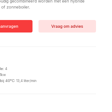
oudig gecombineerd worden met een hybride
of zonneboiler.
 aanvragen
Vraag om advies
de:
4
1kw
bij 40°C:
13,4 liter/min