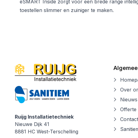
eSMART Inside zorgt voor een brede range intellig
toestellen slimmer en zuiniger te maken.
Algemee
Homepa
Over o
Nieuws
Offerte
Ruijg Installatietechniek
Contac
Ruijg Installatietechniek
Nieuwe Dijk 41
Sanitie
8881 HC
West-Terschelling