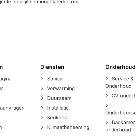
ente en digitale mogelijkheden om
n
Diensten
Onderhoud
gina
Sanitair
Service &
Onderhoud
ns
Verwarming
CV onder
Duurzaam
 aanvragen
Installatie
Onderhoudsc
t
Keukens
Badkamer
m
Klimaatbeheersing
onderhoud