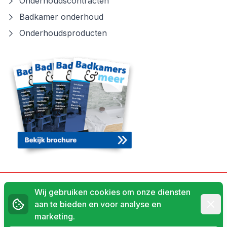
Onderhoudscontracten
Badkamer onderhoud
Onderhoudsproducten
Algemene voorwaarden
Wij gebruiken cookies om onze diensten
Afwij
aan te bieden en voor analyse en
Privacyverklaring
marketing.
© 2026 Ruijg Installatietechniek