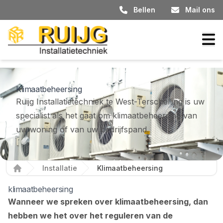
Bellen
Mail ons
Klimaatbeheersing
Ruijg Installatietechniek te West-Terschelling is uw
specialist als het gaat om klimaatbeheersing van
uw woning of van uw bedrijfspand.
Installatie
Klimaatbeheersing
Home
klimaatbeheersing
Wanneer we spreken over klimaatbeheersing, dan
hebben we het over het reguleren van de