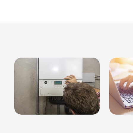
CV onderhoud
O