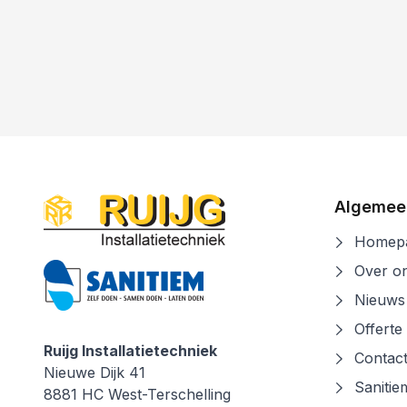
c
Lees verder
Algemee
Homepa
Over o
Nieuws
Offerte
Ruijg Installatietechniek
Contac
Ruijg Installatietechniek
Nieuwe Dijk 41
Sanitie
8881 HC
West-Terschelling