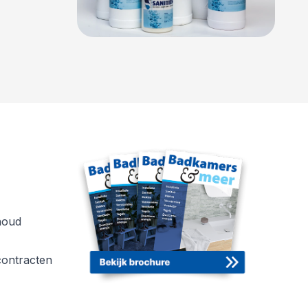
d
verder
Ondershouds-
producten
Lees verder
houd
ontracten