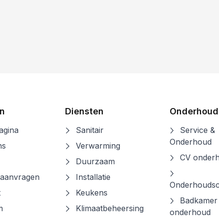
ontracten
onderhou
Lees verder
Lees 
n
Diensten
Onderhoud
gina
Sanitair
Service &
Onderhoud
ns
Verwarming
CV onder
Duurzaam
 aanvragen
Installatie
Onderhoudsc
t
Keukens
Badkamer
m
Klimaatbeheersing
onderhoud