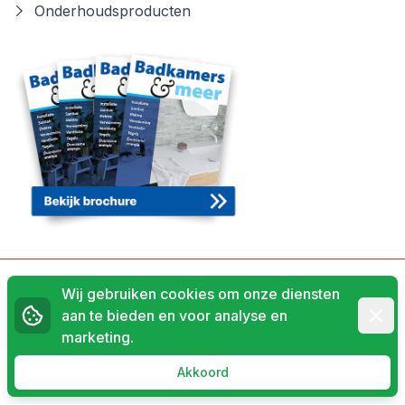
Onderhoudsproducten
Algemene voorwaarden
Wij gebruiken cookies om onze diensten
Afwij
aan te bieden en voor analyse en
Privacyverklaring
marketing.
© 2026 Ruijg Installatietechniek
Akkoord
Powered by
Invato