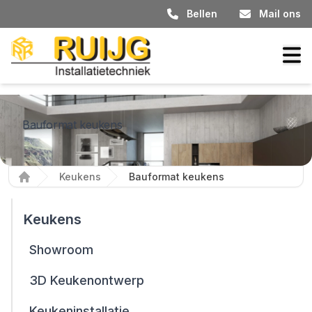
Bellen
Mail ons
Bauformat keukens
Keukens
Bauformat keukens
Home
Keukens
Showroom
3D Keukenontwerp
Keukeninstallatie