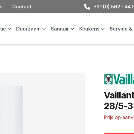
s
Contact
+31 (0) 562 - 44
atie
Duurzaam
Sanitair
Keukens
Service 
Merk
Vaillan
28/5-3
Prijs op aan
Ketel informat