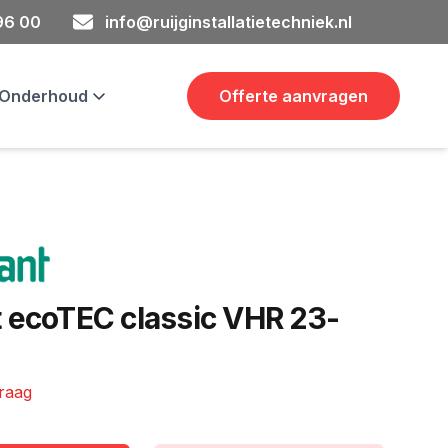
 96 00
info@ruijginstallatietechniek.nl
& Onderhoud
Offerte aanvragen
t ecoTEC classic VHR 23-
vraag
ie