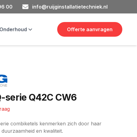
 96 00
info@ruijginstallatietechniek.nl
& Onderhoud
Offerte aanvragen
-serie Q42C CW6
vraag
ie
rie combiketels kenmerken zich door haar
t, duurzaamheid en kwaliteit.