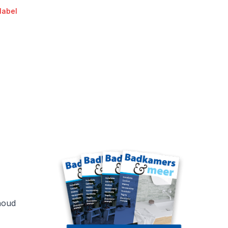
label
houd