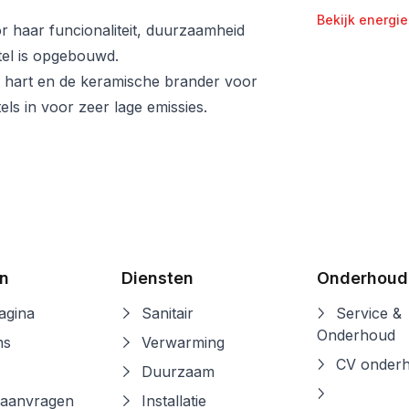
Bekijk energie
 haar funcionaliteit, duurzaamheid
tel is opgebouwd.
 hart en de keramische brander voor
ls in voor zeer lage emissies.
n
Diensten
Onderhoud
gina
Sanitair
Service &
Onderhoud
ns
Verwarming
CV onder
Duurzaam
 aanvragen
Installatie