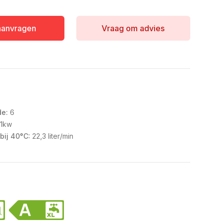
 aanvragen
Vraag om advies
de:
6
1kw
bij 40°C:
22,3 liter/min