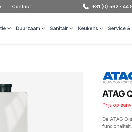
s
Contact
+31 (0) 562 - 44
atie
Duurzaam
Sanitair
Keukens
Service 
Merk
ATAG Q
Prijs op aan
Ketel informat
De ATAG Q-se
funcionalitei