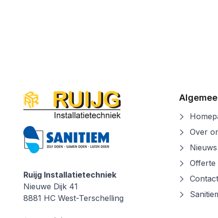
Algemee
Homepa
Over o
Nieuws
Offerte
Ruijg Installatietechniek
Contac
Ruijg Installatietechniek
Nieuwe Dijk 41
Sanitie
8881 HC
West-Terschelling