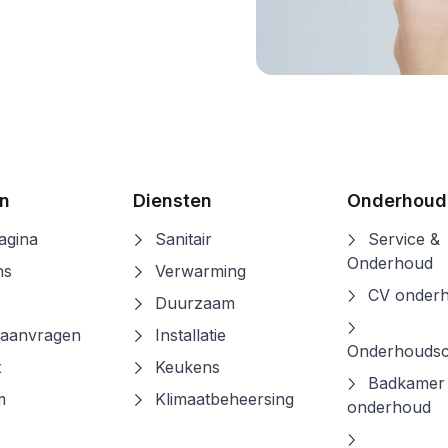
n
Diensten
Onderhoud
gina
Sanitair
Service &
Onderhoud
ns
Verwarming
CV onder
Duurzaam
 aanvragen
Installatie
Onderhoudsc
t
Keukens
Badkamer
m
Klimaatbeheersing
onderhoud