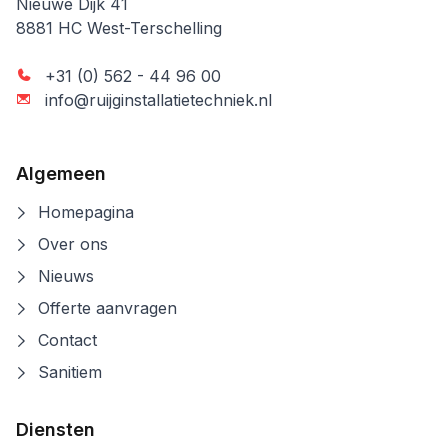
Ruijg Installatietechniek
Nieuwe Dijk 41
8881 HC
West-Terschelling
+31 (0) 562 - 44 96 00
info@ruijginstallatietechniek.nl
Algemeen
Homepagina
Over ons
Nieuws
Offerte aanvragen
Contact
Sanitiem
Diensten